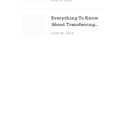
July 25, 2024
Everything To Know
About Transferring
Your Mortgage
June 24, 2024