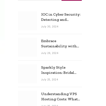
IOC in Cyber Security:
Detecting and
Responding to Cyber
July 30, 2024
Threats Effectively
Embrace
Sustainability with
Horow: The Eco-
July 26, 2024
Friendly Toilet and
Bidet Combo
Sparkly Style
Inspiration: Bridal
Necklace Ideas for the
July 25, 2024
Modern Bride
Understanding VPS
Hosting Costs: What
to Expect