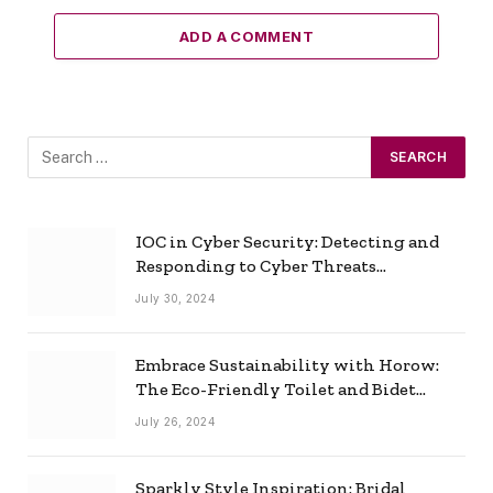
ADD A COMMENT
IOC in Cyber Security: Detecting and
Responding to Cyber Threats
Effectively
July 30, 2024
Embrace Sustainability with Horow:
The Eco-Friendly Toilet and Bidet
Combo
July 26, 2024
Sparkly Style Inspiration: Bridal