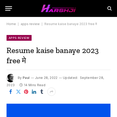
Home
|
apps review
|
Resume kaise banaye 2023 free मे
APPS REVIEW
Resume kaise banaye 2023
free मे
By
Paul
June 28, 2022
Updated:
September 28,
2023
14 Mins Read