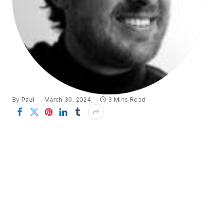
By
Paul
March 30, 2024
3 Mins Read