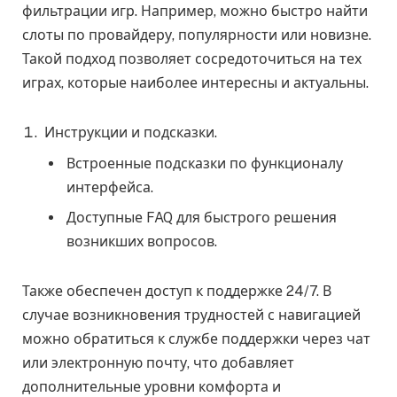
фильтрации игр. Например, можно быстро найти
слоты по провайдеру, популярности или новизне.
Такой подход позволяет сосредоточиться на тех
играх, которые наиболее интересны и актуальны.
Инструкции и подсказки.
Встроенные подсказки по функционалу
интерфейса.
Доступные FAQ для быстрого решения
возникших вопросов.
Также обеспечен доступ к поддержке 24/7. В
случае возникновения трудностей с навигацией
можно обратиться к службе поддержки через чат
или электронную почту, что добавляет
дополнительные уровни комфорта и