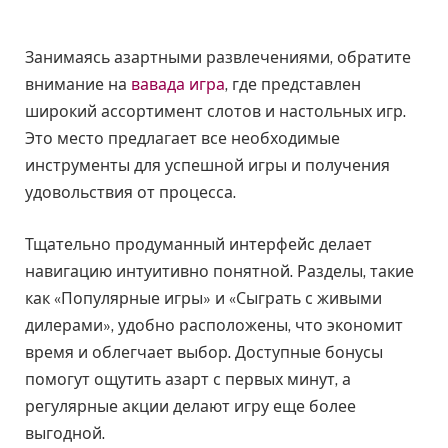
Занимаясь азартными развлечениями, обратите
внимание на
вавада игра
, где представлен
широкий ассортимент слотов и настольных игр.
Это место предлагает все необходимые
инструменты для успешной игры и получения
удовольствия от процесса.
Тщательно продуманный интерфейс делает
навигацию интуитивно понятной. Разделы, такие
как «Популярные игры» и «Сыграть с живыми
дилерами», удобно расположены, что экономит
время и облегчает выбор. Доступные бонусы
помогут ощутить азарт с первых минут, а
регулярные акции делают игру еще более
выгодной.