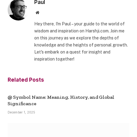
Paul
Website
Hey there, I'm Paul – your guide to the world of
wisdom and inspiration on Harshji.com. Join me
on this journey as we explore the depths of
knowledge and the heights of personal growth.
Let's embark on a quest for insight and
inspiration together!
Related
Posts
@ Symbol Name: Meaning, History, and Global
Significance
December 1, 2025