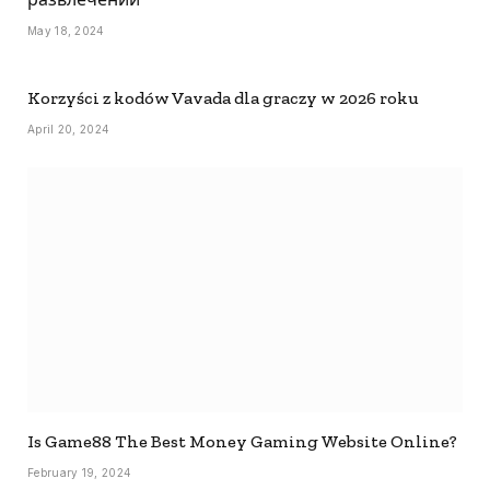
May 18, 2024
Korzyści z kodów Vavada dla graczy w 2026 roku
April 20, 2024
Is Game88 The Best Money Gaming Website Online?
February 19, 2024