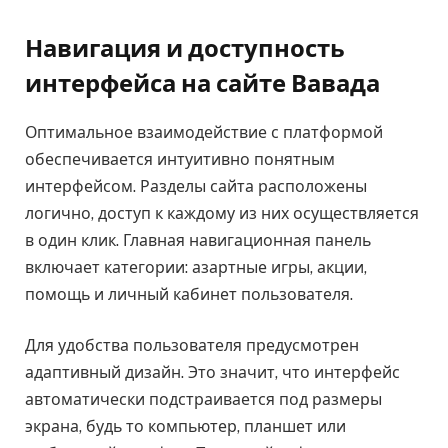
Навигация и доступность
интерфейса на сайте Вавада
Оптимальное взаимодействие с платформой
обеспечивается интуитивно понятным
интерфейсом. Разделы сайта расположены
логично, доступ к каждому из них осуществляется
в один клик. Главная навигационная панель
включает категории: азартные игры, акции,
помощь и личный кабинет пользователя.
Для удобства пользователя предусмотрен
адаптивный дизайн. Это значит, что интерфейс
автоматически подстраивается под размеры
экрана, будь то компьютер, планшет или