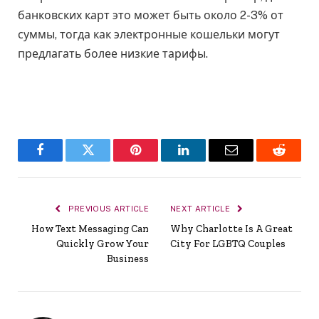
банковских карт это может быть около 2-3% от
суммы, тогда как электронные кошельки могут
предлагать более низкие тарифы.
Facebook
Twitter
Pinterest
LinkedIn
Email
Reddit
PREVIOUS ARTICLE
NEXT ARTICLE
How Text Messaging Can
Why Charlotte Is A Great
Quickly Grow Your
City For LGBTQ Couples
Business