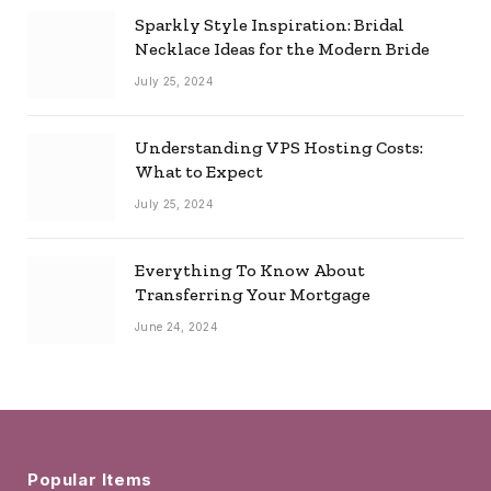
Sparkly Style Inspiration: Bridal
Necklace Ideas for the Modern Bride
July 25, 2024
Understanding VPS Hosting Costs:
What to Expect
July 25, 2024
Everything To Know About
Transferring Your Mortgage
June 24, 2024
Popular Items