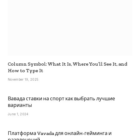
Column Symbol: What It Is, Where You’ll See It, and
How to Type It
November 19, 2025
Вавада ставки на спорт как выбрать лучшие
варианты
June 1, 2024
Платформа Vavada для онлайн-гейминга и
развлечений