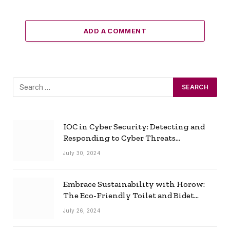
ADD A COMMENT
IOC in Cyber Security: Detecting and
Responding to Cyber Threats
Effectively
July 30, 2024
Embrace Sustainability with Horow:
The Eco-Friendly Toilet and Bidet
Combo
July 26, 2024