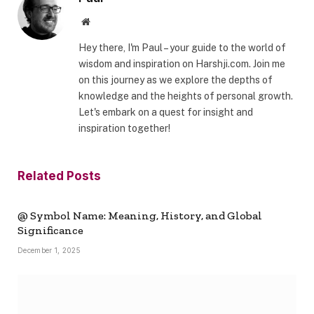
Website
Hey there, I'm Paul – your guide to the world of
wisdom and inspiration on Harshji.com. Join me
on this journey as we explore the depths of
knowledge and the heights of personal growth.
Let's embark on a quest for insight and
inspiration together!
Related
Posts
@ Symbol Name: Meaning, History, and Global
Significance
December 1, 2025