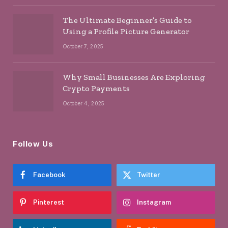
The Ultimate Beginner’s Guide to
Using a Profile Picture Generator
October 7, 2025
Why Small Businesses Are Exploring
Crypto Payments
October 4, 2025
Follow Us
Facebook
Twitter
Pinterest
Instagram