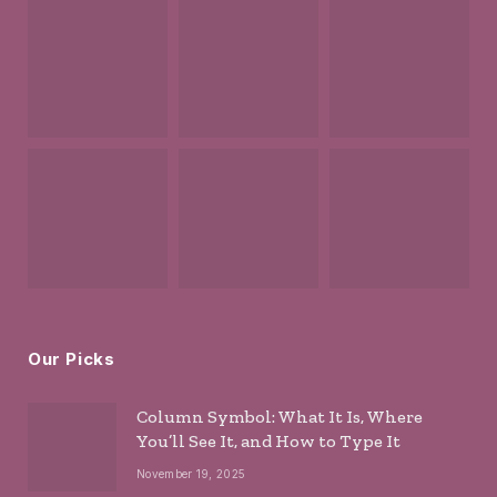
Our Picks
Column Symbol: What It Is, Where
You’ll See It, and How to Type It
November 19, 2025