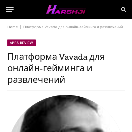
Home
|
Платформа Vavada для онлайн-гейминга и развлечений
APPS REVIEW
Платформа Vavada для
онлайн-гейминга и
развлечений