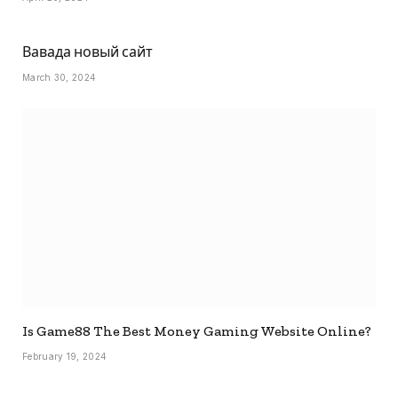
Вавада новый сайт
March 30, 2024
Is Game88 The Best Money Gaming Website Online?
February 19, 2024