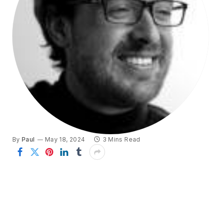
By
Paul
May 18, 2024
3 Mins Read