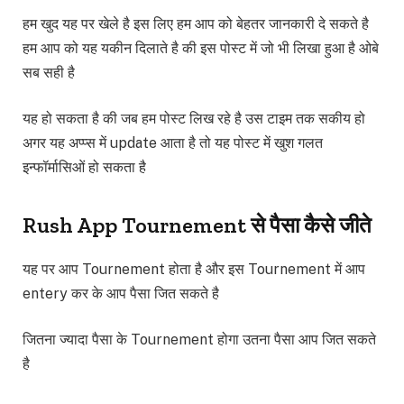
हम खुद यह पर खेले है इस लिए हम आप को बेहतर जानकारी दे सकते है
हम आप को यह यकीन दिलाते है की इस पोस्ट में जो भी लिखा हुआ है ओबे
सब सही है
यह हो सकता है की जब हम पोस्ट लिख रहे है उस टाइम तक सकीय हो
अगर यह अप्प्स में update आता है तो यह पोस्ट में खुश गलत
इन्फॉर्मासिओं हो सकता है
Rush App Tournement से पैसा कैसे जीते
यह पर आप Tournement होता है और इस Tournement में आप
entery कर के आप पैसा जित सकते है
जितना ज्यादा पैसा के Tournement होगा उतना पैसा आप जित सकते
है