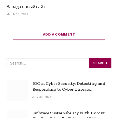
Вавада новый сайт
March 30, 2024
ADD A COMMENT
IOC in Cyber Security: Detecting and
Responding to Cyber Threats
Effectively
July 30, 2024
Embrace Sustainability with Horow: