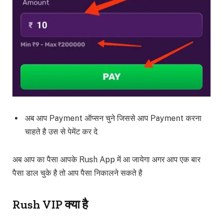
अब आप Payment ऑप्सन चुने जिससे आप Payment करना
चाहते है उस से पेमेंट कर दे
अब आप का पैसा आपके Rush App में आ जायेगा अगर आप एक बार
पैसा डाल चुके है तो आप पैसा निकालने सकते है
Rush VIP क्या है