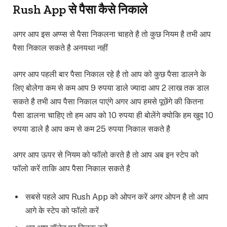
Rush App से पैसा कैसे निकाले
अगर आप इस अप्प्स से पैसा निकलना चाहते है तो कुछ नियम है तभी आप
पैसा निकाल सकते है अनयथा नहीं
अगर आप पहली बार पैसा निकाल रहे है तो आप को कुछ पैसा डालने के
लिए बोलेगा कम से कम आप 9 रुपया डाले ज्यादा आप 2 लाख तक डाल
सकते है तभी आप पैसा निकाल पाएंगे अगर आप हमसे पूछेंगे की कितना
पैसा डालना चाहिए तो हम आप को 10 रुपया ही बोलेंगे क्योकि हम खुद 10
रुपया डाले है आप कम से कम 25 रुपया निकाल सकते है
अगर आप ऊपर से नियम को फॉलो करते है तो आप अब इन स्टेप को
फॉलो करें ताकि आप पैसा निकाल सकते है
सबसे पहले आप Rush App को ओपन करें अगर ओपन है तो आप
आगे के स्टेप को फॉलो करें