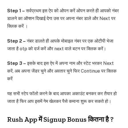
Step 1 –
सर्वप्रथम इस ऐप को ओपन करें ओपन करते ही आपको नंबर
डालने का ऑप्शन दिखाई देगा उस पर अपना नंबर डाले और Next पर
क्लिक करें ।
Step 2 –
नंबर डालते ही आपके मोबाइल नंबर पर एक ओटीपी भेजा
जाता है otp को दर्ज करें और next वाले बटन पर क्लिक करें।
Step 3 –
इसके बाद इस ऐप में अपना नाम और स्टेट भरकर Next
करें, अब अपना जेंडर चुने और अवतार चुने फिर Continue पर क्लिक
करें
यह सभी स्टेप फॉलो करने के बाद आपका अकाउंट बनकर कर तैयार हो
जाता है फिर आप इसमें गेम खेलकर पैसे कमाना शुरू कर सकते हो।
Rush App में Signup Bonus कितना है ?