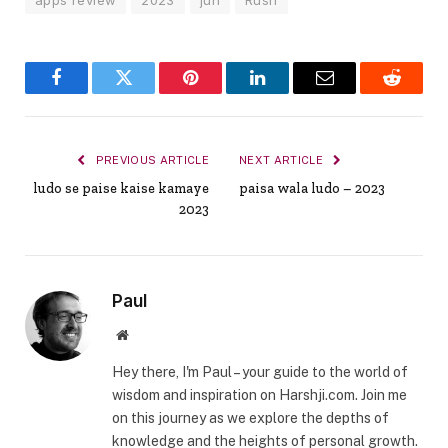
apps review
2023
jun
Rush
Facebook
Twitter
Pinterest
LinkedIn
Email
Reddit
PREVIOUS ARTICLE
NEXT ARTICLE
ludo se paise kaise kamaye
paisa wala ludo – 2023
2023
Paul
Website
Hey there, I'm Paul – your guide to the world of
wisdom and inspiration on Harshji.com. Join me
on this journey as we explore the depths of
knowledge and the heights of personal growth.