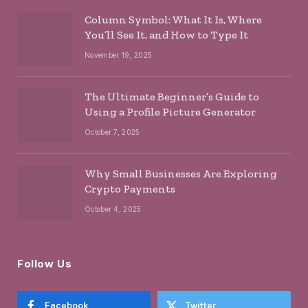
Column Symbol: What It Is, Where
You’ll See It, and How to Type It
November 19, 2025
The Ultimate Beginner’s Guide to
Using a Profile Picture Generator
October 7, 2025
Why Small Businesses Are Exploring
Crypto Payments
October 4, 2025
Follow Us
Facebook
Twitter