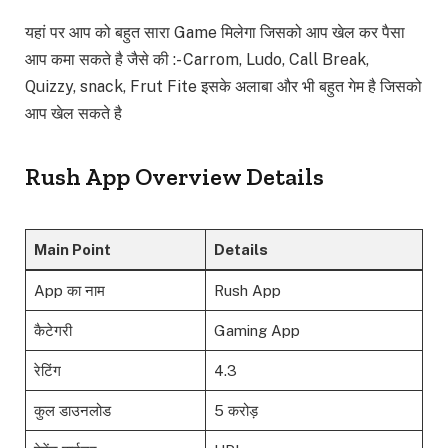
यहां पर आप को बहुत सारा Game मिलेगा जिसको आप खेल कर पैसा
आप कमा सकते है जैसे की :- Carrom, Ludo, Call Break,
Quizzy, snack, Frut Fite इसके अलाबा और भी बहुत गेम है जिसको
आप खेल सकते है
Rush App Overview Details
Main Point
Details
App का नाम
Rush App
कैटेगरी
Gaming App
रेटिंग
4.3
कुल डाउनलोड
5 करोड़