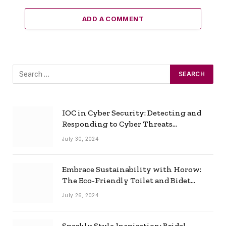
ADD A COMMENT
IOC in Cyber Security: Detecting and
Responding to Cyber Threats
Effectively
July 30, 2024
Embrace Sustainability with Horow:
The Eco-Friendly Toilet and Bidet
Combo
July 26, 2024
Sparkly Style Inspiration: Bridal