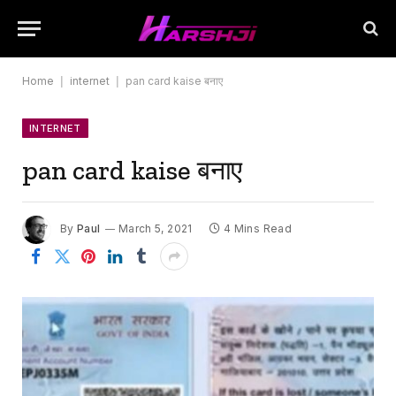
Home
|
internet
|
pan card kaise बनाए
INTERNET
pan card kaise बनाए
By
Paul
March 5, 2021
4 Mins Read