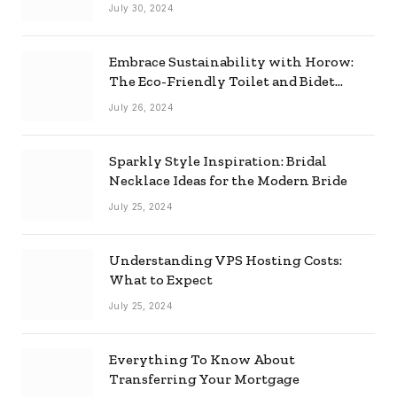
Effectively
July 30, 2024
Embrace Sustainability with Horow:
The Eco-Friendly Toilet and Bidet
Combo
July 26, 2024
Sparkly Style Inspiration: Bridal
Necklace Ideas for the Modern Bride
July 25, 2024
Understanding VPS Hosting Costs:
What to Expect
July 25, 2024
Everything To Know About
Transferring Your Mortgage