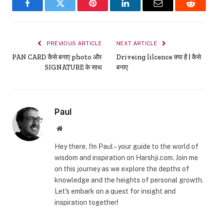
Facebook
Twitter
Pinterest
LinkedIn
Email
Reddit
PREVIOUS ARTICLE
NEXT ARTICLE
PAN CARD कैसे बनाए photo और
Driveing lilcence क्या है | कैसे
SIGNATURE के साथ
बनाए
Paul
Website
Hey there, I'm Paul – your guide to the world of
wisdom and inspiration on Harshji.com. Join me
on this journey as we explore the depths of
knowledge and the heights of personal growth.
Let's embark on a quest for insight and
inspiration together!