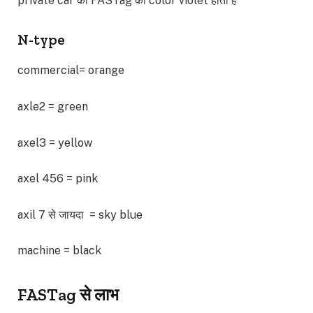
private car का FASTag का color violet होता है
N-type
commercial= orange
axle2 = green
axel3 = yellow
axel 456 = pink
axil 7 से जायदा = sky blue
machine = black
FASTag से लाभ