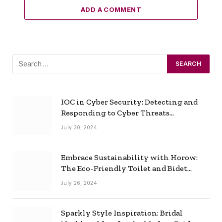
ADD A COMMENT
IOC in Cyber Security: Detecting and
Responding to Cyber Threats
Effectively
July 30, 2024
Embrace Sustainability with Horow:
The Eco-Friendly Toilet and Bidet
Combo
July 26, 2024
Sparkly Style Inspiration: Bridal