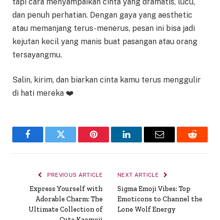
tapi cara menyampaikan cinta yang dramatis, lucu,
dan penuh perhatian. Dengan gaya yang aesthetic
atau memanjang terus-menerus, pesan ini bisa jadi
kejutan kecil yang manis buat pasangan atau orang
tersayangmu.
Salin, kirim, dan biarkan cinta kamu terus menggulir
di hati mereka ❤️
Facebook
Twitter
Pinterest
LinkedIn
Email
Reddit
PREVIOUS ARTICLE
NEXT ARTICLE
Express Yourself with
Sigma Emoji Vibes: Top
Adorable Charm: The
Emoticons to Channel the
Ultimate Collection of
Lone Wolf Energy
Cute Kaomoji