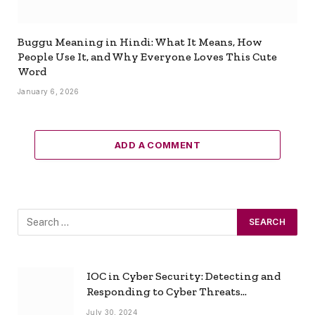
Buggu Meaning in Hindi: What It Means, How
People Use It, and Why Everyone Loves This Cute
Word
January 6, 2026
ADD A COMMENT
IOC in Cyber Security: Detecting and
Responding to Cyber Threats
Effectively
July 30, 2024