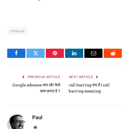
cheque
Facebook
Twitter
Pinterest
LinkedIn
Email
Reddit
PREVIOUS ARTICLE
NEXT ARTICLE
Google adsense क्या और कैसे
call barring क्या है | call
काम करता है ?
barring meaning
Paul
Website