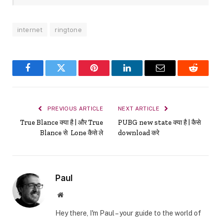
internet
ringtone
Facebook
Twitter
Pinterest
LinkedIn
Email
Reddit
PREVIOUS ARTICLE
NEXT ARTICLE
True Blance क्या है | और True
PUBG new state क्या है | कैसे
Blance से Lone कैसे ले
download करे
Paul
Website
Hey there, I'm Paul – your guide to the world of