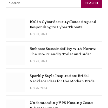
IOC in Cyber Security: Detecting and
Responding to Cyber Threats
Effectively
July 30, 2024
Embrace Sustainability with Horow:
The Eco-Friendly Toilet and Bidet
Combo
July 26, 2024
Sparkly Style Inspiration: Bridal
Necklace Ideas for the Modern Bride
July 25, 2024
Understanding VPS Hosting Costs:
What to Expect