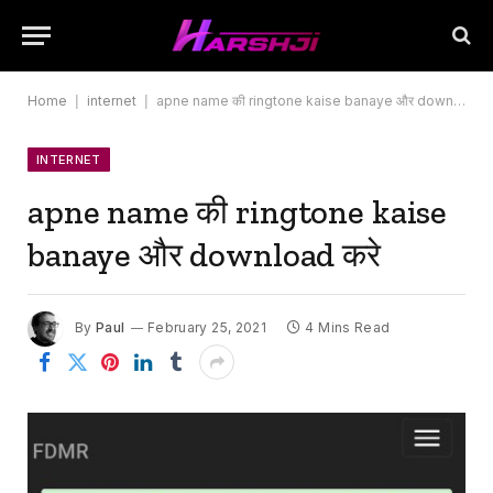
Home
|
internet
|
apne name की ringtone kaise banaye और download करे
INTERNET
apne name की ringtone kaise
banaye और download करे
By
Paul
February 25, 2021
4 Mins Read