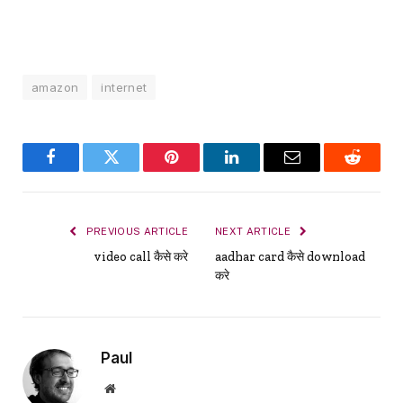
amazon
internet
Facebook
Twitter
Pinterest
LinkedIn
Email
Reddit
PREVIOUS ARTICLE
NEXT ARTICLE
video call कैसे करे
aadhar card कैसे download
करे
Paul
Website