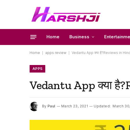
Home
Business
Entertainme
Home
|
apps review
|
Vedantu App क्या है?Reviews in Hin
APPS
Vedantu App क्या है
By
Paul
March 23, 2021
Updated:
March 30