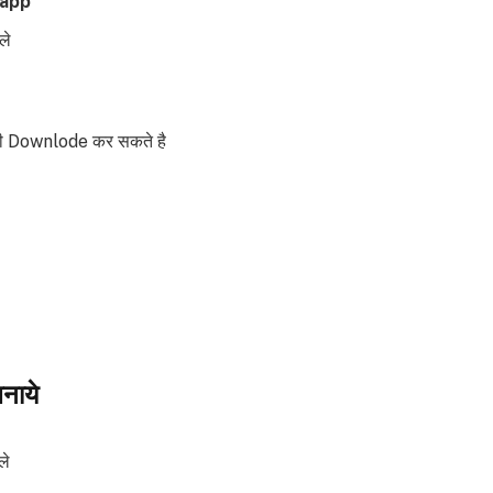
 app
ले
 भी Downlode कर सकते है
नाये
ले