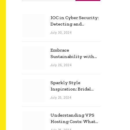
IOC in Cyber Security:
Detecting and
Responding to Cyber
July 30, 2024
Threats Effectively
Embrace
Sustainability with
Horow: The Eco-
July 26, 2024
Friendly Toilet and
Bidet Combo
Sparkly Style
Inspiration: Bridal
Necklace Ideas for the
July 25, 2024
Modern Bride
Understanding VPS
Hosting Costs: What
to Expect