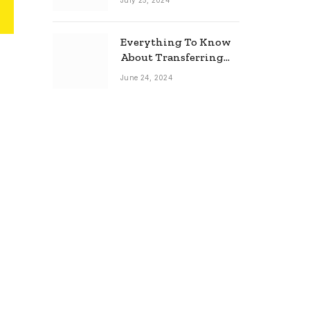
July 25, 2024
Everything To Know
About Transferring
Your Mortgage
June 24, 2024