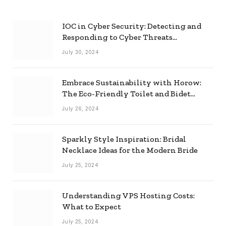
IOC in Cyber Security: Detecting and
Responding to Cyber Threats
Effectively
July 30, 2024
Embrace Sustainability with Horow:
The Eco-Friendly Toilet and Bidet
Combo
July 26, 2024
Sparkly Style Inspiration: Bridal
Necklace Ideas for the Modern Bride
July 25, 2024
Understanding VPS Hosting Costs:
What to Expect
July 25, 2024