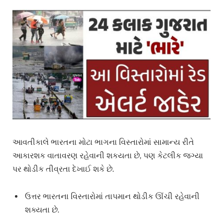
આવતીકાલે ભારતના મોટા ભાગના વિસ્તારોમાં સામાન્ય રીતે
આકારશક વાતાવરણ રહેવાની શકયતા છે, પણ કેટલીક જગ્યા
પર થોડીક તીવ્રતા દેખાઈ શકે છે.
ઉત્તર ભારતના વિસ્તારોમાં તાપમાન થોડીક ઊંચી રહેવાની
શક્યતા છે.