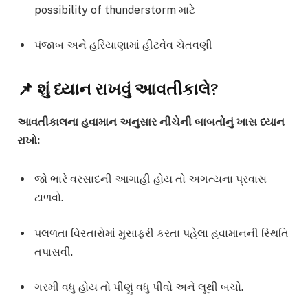
possibility of thunderstorm માટે
પંજાબ અને હરિયાણામાં હીટવેવ ચેતવણી
📌 શું ધ્યાન રાખવું આવતીકાલે?
આવતીકાલના હવામાન અનુસાર નીચેની બાબતોનું ખાસ ધ્યાન
રાખો:
જો ભારે વરસાદની આગાહી હોય તો અગત્યના પ્રવાસ
ટાળવો.
પલળતા વિસ્તારોમાં મુસાફરી કરતા પહેલા હવામાનની સ્થિતિ
તપાસવી.
ગરમી વધુ હોય તો પીણું વધુ પીવો અને લૂથી બચો.