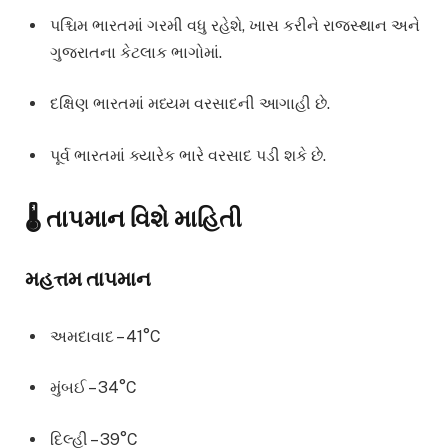
પશ્ચિમ ભારતમાં ગરમી વધુ રહેશે, ખાસ કરીને રાજસ્થાન અને
ગુજરાતના કેટલાક ભાગોમાં.
દક્ષિણ ભારતમાં મધ્યમ વરસાદની આગાહી છે.
પૂર્વ ભારતમાં ક્યારેક ભારે વરસાદ પડી શકે છે.
🌡️ તાપમાન વિશે માહિતી
મહત્તમ તાપમાન
અમદાવાદ – 41°C
મુંબઈ – 34°C
દિલ્હી – 39°C