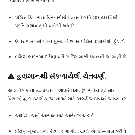
ઉપયોગી સાબિત થાય છે.
પશ્ચિમ કિનારાના વિસ્તારોમાં પવનની ગતિ 30-40 કિમી
પ્રતિ કલાક સુધી પહોંચી શકે છે.
ઉત્તર ભારતમાં પવન મુખ્યત્વે ઉત્તર પશ્ચિમ દિશામાંથી ફૂંકાશે.
દક્ષિણ ભારતમાં દક્ષિણ પશ્ચિમ દિશામાંથી પવનની આગાહી છે.
⚠️ હવામાનથી સંકળાયેલી ચેતવણી
આવતીકાલના હવામાનના આધારે IMD (ભારતીય હવામાન
વિભાગ) દ્વારા કેટલીક જગ્યાઓ માટે એલર્ટ આપવામાં આવ્યા છે:
ઓડિશા અને આસામ માટે ઓરેન્જ એલર્ટ
દક્ષિણ ગુજરાતના કેટલાક ભાગોમાં યલો એલર્ટ – ખાસ કરીને