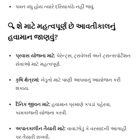
પવન વધુ હોય ત્યારે દરિયાકાંઠે નહીં જવું.
🔍 શે માટે મહત્વપૂર્ણ છે આવતીકાલનું
હવામાન જાણવું?
પ્રવાસ યોજના માટે
: પેરેન્ટ્સ, ટ્રાવેલર્સ અને ટ્રાન્સપોર્ટેશન
સેવાઓ માટે મહત્વપૂર્ણ.
કૃષિ ક્ષેત્રમાં
: ખેડૂતો માટે પાણી આપવાનું આયોજન કરી
શકાય.
દૈનિક જીવન માટે
: હવામાન પ્રમાણે કપડાં પહેરવા,
કામકાજની યોજના કરવી.
અપાતકાલીન તૈયારી માટે
: વાવાઝોડું કે વરસાદની આગાહી
પર તૈયારી રાખવી.