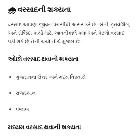
🌧️ વરસાદની શક્યતા
વરસાદ આપણા જીવન પર સીધી અસર કરે છે – ખેતી, ટ્રાવેલિંગ,
અને રોજિંદા કાર્યો માટે. આવતીકાલે ક્યાં અને કેટલો વરસાદ
પડી શકે છે, તેની ચર્ચા નીચે મુજબ છે:
ઓછો વરસાદ થવાની શક્યતા
ગુજરાતના ઉત્તર અને મધ્ય વિસ્તારો
રાજસ્થાન
પંજાબ
મધ્યમ વરસાદ થવાની શક્યતા