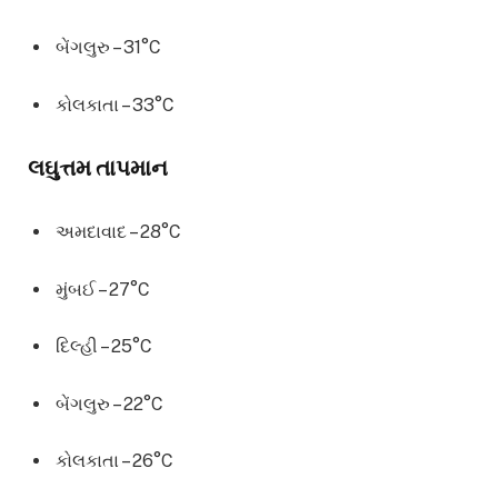
બેંગલુરુ – 31°C
કોલકાતા – 33°C
લઘુત્તમ તાપમાન
અમદાવાદ – 28°C
મુંબઈ – 27°C
દિલ્હી – 25°C
બેંગલુરુ – 22°C
કોલકાતા – 26°C