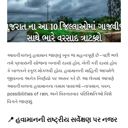
આવતીકાલનું હવામાન જાણવું ખૂબ જ મહત્વપૂર્ણ છે – પછી ભલે
તમે પ્રવાસની યોજના બનાવી રહ્યાં હોવ, ખેતી કરી રહ્યાં હોવ
કે બાળકને સ્કૂલ મોકલવી હોય. હવામાનની માહિતી આપમેળે
જીવનના અનેક નિર્ણયો પર અસર કરે છે. આ લેખમાં આપણે
આવતીકાલના હવામાનના તમામ પાસાઓ – તાપમાન, પવન,
possibilities of rain, અને વિસ્તારવાર પરિસ્થિતિઓ વિશે
વિગતે જાણશું.
📍 હવામાનની રાષ્ટ્રીય સર્વેક્ષણ પર નજર