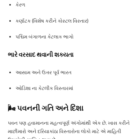
કેરળ
કર્ણાટક (વિશેષ કરીને કોસ્ટલ વિસ્તાર)
પશ્ચિમ બંગાળના કેટલાક ભાગો
ભારે વરસાદ થવાની શક્યતા
આસામ અને ઉત્તર પૂર્વ ભારત
ઓડિશા ના કેટલીક વિસ્તારમાં
🌬️ પવનની ગતિ અને દિશા
પવન પણ હવામાનના મહત્વપૂર્ણ અંગોમાંથી એક છે. ખાસ કરીને
માછીમારો અને દરિયાકાંઠા વિસ્તારોના લોકો માટે એ માહિતી