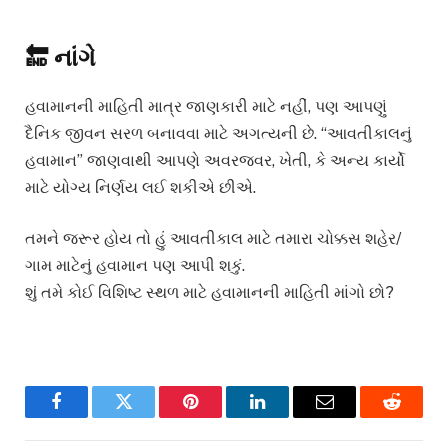
🔚 નાંગે
હવામાનની માહિતી માત્ર જાણકારી માટે નહીં, પણ આપણું
દૈનિક જીવન સરળ બનાવવા માટે અગત્યની છે. “આવતીકાલનું
હવામાન” જાણવાથી આપણે અવરજવર, ખેતી, કે અન્ય કાર્યો
માટે યોગ્ય નિર્ણય લઈ શકીએ છીએ.
તમને જરૂર હોય તો હું આવતીકાલ માટે તમારા ચોક્કસ શહેર/
ગામ માટેનું હવામાન પણ આપી શકું.
શું તમે કોઈ વિશિષ્ટ સ્થળ માટે હવામાનની માહિતી માંગો છો?
Facebook
Twitter
Pinterest
LinkedIn
Email
Reddit