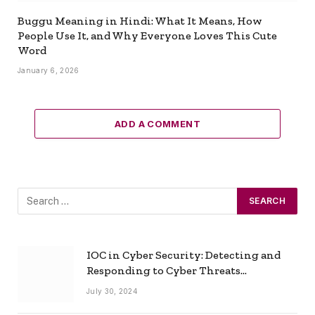
Buggu Meaning in Hindi: What It Means, How
People Use It, and Why Everyone Loves This Cute
Word
January 6, 2026
ADD A COMMENT
IOC in Cyber Security: Detecting and
Responding to Cyber Threats
Effectively
July 30, 2024