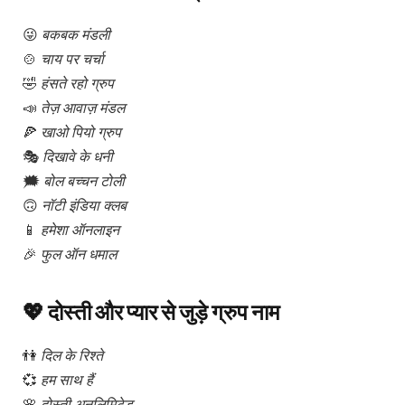
😜
बकबक मंडली
🍲
चाय पर चर्चा
🤣
हंसते रहो ग्रुप
📣
तेज़ आवाज़ मंडल
🍕
खाओ पियो ग्रुप
🎭
दिखावे के धनी
🗯️
बोल बच्चन टोली
🙃
नॉटी इंडिया क्लब
📱
हमेशा ऑनलाइन
🎉
फुल ऑन धमाल
💖 दोस्ती और प्यार से जुड़े ग्रुप नाम
👫
दिल के रिश्ते
💞
हम साथ हैं
🌸
दोस्ती अनलिमिटेड