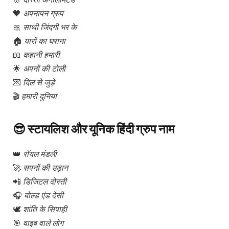
🧡
अपनापन ग्रुप
🎀
साथी जिंदगी भर के
🏠
यारों का घराना
📖
कहानी हमारी
🌟
अपनों की टोली
💌
दिल से जुड़े
🎬
हमारी दुनिया
😎 स्टायलिश और यूनिक हिंदी ग्रुप नाम
👑
रॉयल मंडली
🚀
सपनों की उड़ान
📲
डिजिटल दोस्ती
🎧
बोल्ड एंड देसी
🕊
शांति के सिपाही
🎯
वाइब वाले लोग