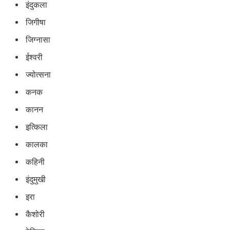
इंदुकला
जिगीषा
जिग्नासा
ईश्वरी
ज्योत्सना
कनक
कानन
इत्किला
कालका
कहिनी
इंदुमुखी
इरा
कैशोरी