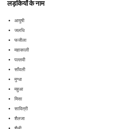
लड़कियों के नाम
आयुषी
जलधि
फजीला
महाकाली
पल्लवी
साँवली
मुग्धा
महुआ
मिसा
सावित्री
शैलजा
शैली