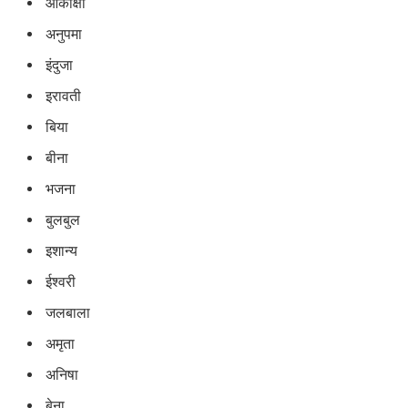
आकांक्षा
अनुपमा
इंदुजा
इरावती
बिया
बीना
भजना
बुलबुल
इशान्य
ईश्वरी
जलबाला
अमृता
अनिषा
बेना