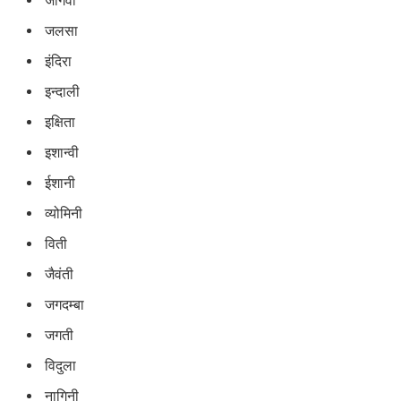
जागवी
जलसा
इंदिरा
इन्दाली
इक्षिता
इशान्वी
ईशानी
व्योमिनी
विती
जैवंती
जगदम्बा
जगती
विदुला
नागिनी