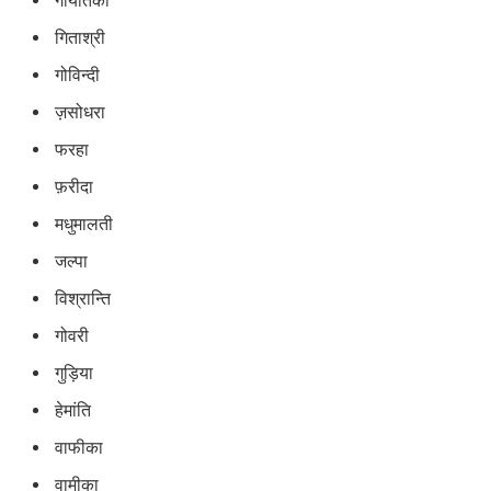
गायंतिका
गिताश्री
गोविन्दी
ज़सोधरा
फरहा
फ़रीदा
मधुमालती
जल्पा
विश्रान्ति
गोवरी
गुड़िया
हेमांति
वाफीका
वामीका