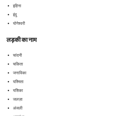
इहिना
इंदु
योगेश्वरी
लड़की का नाम
चांदनी
चकिता
जनाविका
यश्मिता
यशिका
जलज़ा
अंजली