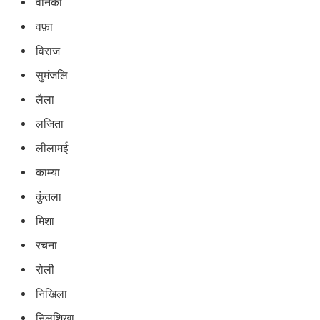
वेनिका
वफ़ा
विराज
सुमंजलि
लैला
लजिता
लीलामई
काम्या
कुंतला
मिशा
रचना
रोली
निखिला
निलशिखा