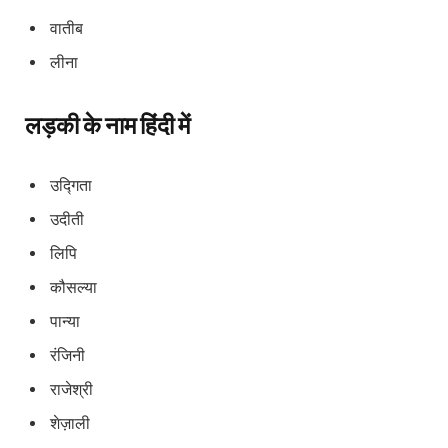
वातीब
लीना
लड़की के नाम हिंदी में
उद्गिता
उदीती
लिपि
कौसल्या
पान्या
रंजिनी
राजेश्री
शेज़ाली