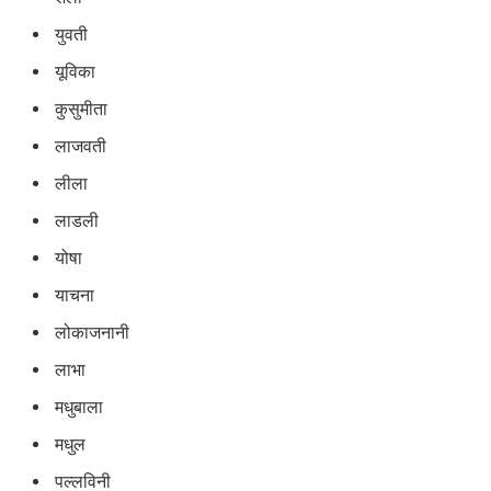
युवती
यूविका
कुसुमीता
लाजवती
लीला
लाडली
योषा
याचना
लोकाजनानी
लाभा
मधुबाला
मधुल
पल्लविनी