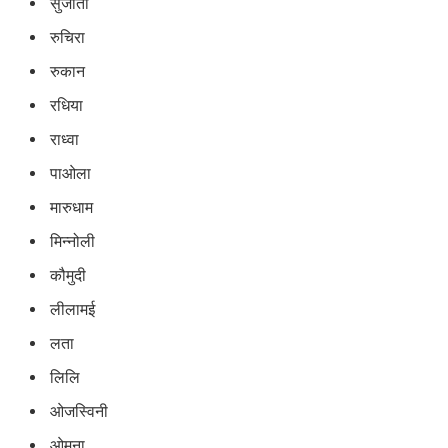
सुजाता
रुचिरा
रुकान
रधिया
राध्वा
पाओला
मारुधाम
मिन्नोली
कौमुदी
लीलामई
लता
लिलि
ओजस्विनी
ओमना