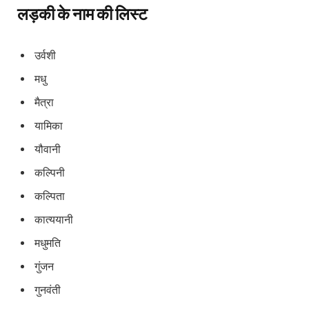
लड़की के नाम की लिस्ट
उर्वशी
मधु
मैत्रा
यामिका
यौवानी
कल्पिनी
कल्पिता
कात्ययानी
मधुमति
गुंजन
गुनवंती