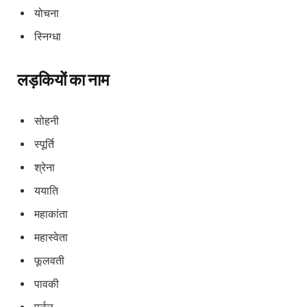
योचना
स्निग्धा
लड़कियों का नाम
सोहनी
स्पूर्ति
श्रेना
ययाति
महाकांता
महास्वेता
फूलवती
पावकी