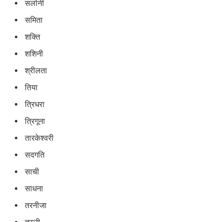
सलोनी
समिता
शक्ति
शशिनी
श्रीलता
तिया
त्रिधरा
त्रिगूना
तारकेश्वरी
सदगति
साची
साधना
तरनीजा