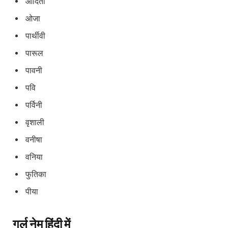
ओदिती
ओजा
पार्थीवी
पारूल
पावनी
पवि
पर्विनी
वृशाली
वनीषा
वनिया
फुतिका
पीया
गर्ल नेम हिंदी में