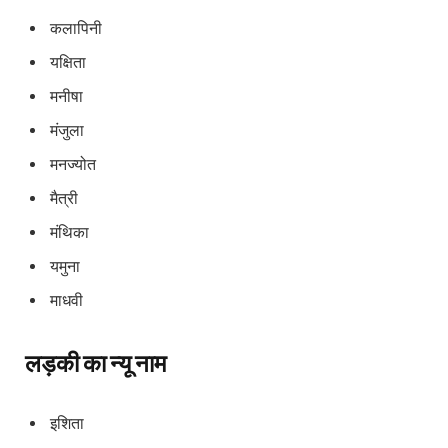
कलापिनी
यक्षिता
मनीषा
मंजुला
मनज्योत
मैत्री
मंथिका
यमुना
माधवी
लड़की का न्यू नाम
इशिता