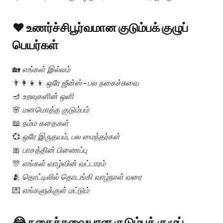
❤️ உணர்ச்சிபூர்வமான குடும்பக் குழுப்
பெயர்கள்
🏡
எங்கள் இல்லம்
👨‍👩‍👧‍👦
ஒரே ஜீன்ஸ் – பல நகைச்சுவை
🪔
உறவுகளின் ஒளி
🌸
மனமொத்த குடும்பம்
📖
நம்ம கதைகள்
💞
ஒரே இருதயம், பல மைந்தர்கள்
🎀
பாசத்தின் பிணைப்பு
🎊
எங்கள் வாழ்வின் வட்டாரம்
🫂
தொட்டிலில் தொடங்கி வாழ்நாள் வரை
💌
எங்களுக்குள் மட்டும்
😂 நகைச்சுவையான குடும்பக் குழுப்