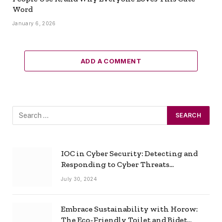
Word
January 6, 2026
ADD A COMMENT
IOC in Cyber Security: Detecting and
Responding to Cyber Threats
Effectively
July 30, 2024
Embrace Sustainability with Horow:
The Eco-Friendly Toilet and Bidet