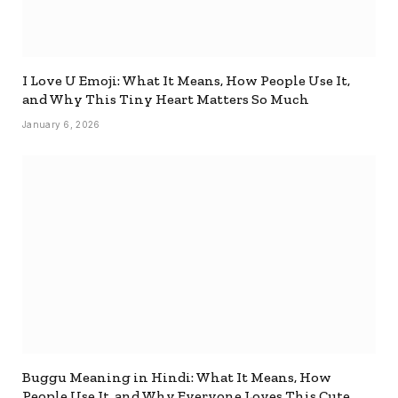
I Love U Emoji: What It Means, How People Use It,
and Why This Tiny Heart Matters So Much
January 6, 2026
Buggu Meaning in Hindi: What It Means, How
People Use It, and Why Everyone Loves This Cute