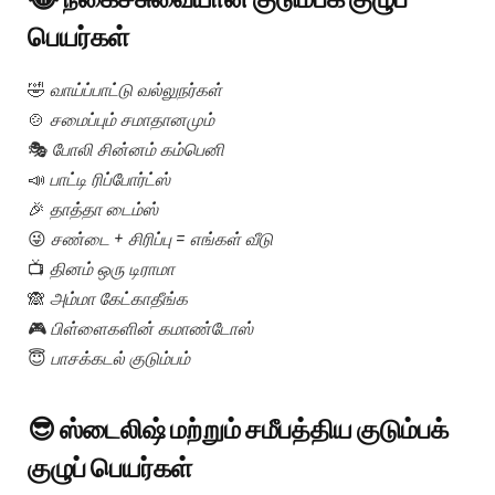
பெயர்கள்
🤣
வாய்ப்பாட்டு வல்லுநர்கள்
🍲
சமைப்பும் சமாதானமும்
🎭
போலி சின்னம் கம்பெனி
📣
பாட்டி ரிப்போர்ட்ஸ்
🎉
தாத்தா டைம்ஸ்
😜
சண்டை + சிரிப்பு = எங்கள் வீடு
📺
தினம் ஒரு டிராமா
🙈
அம்மா கேட்காதீங்க
🎮
பிள்ளைகளின் கமாண்டோஸ்
😇
பாசக்கடல் குடும்பம்
😎 ஸ்டைலிஷ் மற்றும் சமீபத்திய குடும்பக்
குழுப் பெயர்கள்