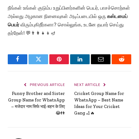
நீங்கள் உங்கள் குடும்ப உறுப்பினர்களின் பெயர், பாசச்சொற்கள்
அல்லது அழகான நினைவுகள் அடிப்படையில் ஒரு
கஸ்டமைப்
பெயர்
விரும்புகிறீர்களா? சொல்லுங்க, உடனே தயார் செய்து
தர்றேன்! 💬👨‍👩‍👧‍👦🪔
Facebook
Twitter
Pinterest
LinkedIn
Email
Reddit
PREVIOUS ARTICLE
NEXT ARTICLE
Funny Brother and Sister
Cricket Group Name for
Group Name for WhatsApp
WhatsApp – Best Name
– मजेदार नाम सिर्फ भाई-बहन के लिए
Ideas for Your Cricket
😂👫
Gang 🏏🔥