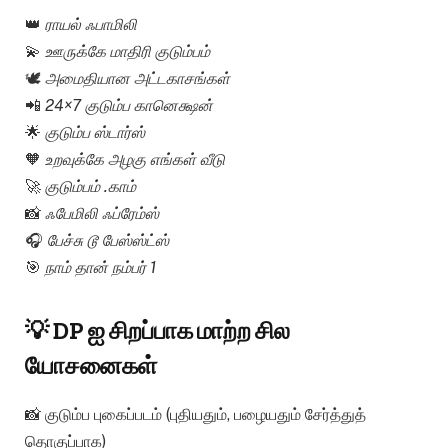
👑
ராயல் ஃபாமிலி
💫
ஊருக்கே மாதிரி குடும்பம்
🕊️
அமைதியான அட்டகாசங்கள்
📲
24×7 குடும்ப கானெக்ஷன்
🌟
குடும்ப ஸ்டார்ஸ்
🧡
உறவுக்கே அழகு எங்கள் வீடு
🚀
குடும்பம் .காம்
📸
ஃபேமிலி ஃப்ரேம்ஸ்
🎧
பேச்சு டூ பேஸ்ஸ்ட்ஸ்
🎯
நாம் தான் நம்பர் 1
💡 DP ஐ சிறப்பாக மாற்ற சில
யோசனைகள்
📸 குடும்ப புகைப்படம் (புதியதும், பழையதும் சேர்த்துத்
தொகுப்பாக)