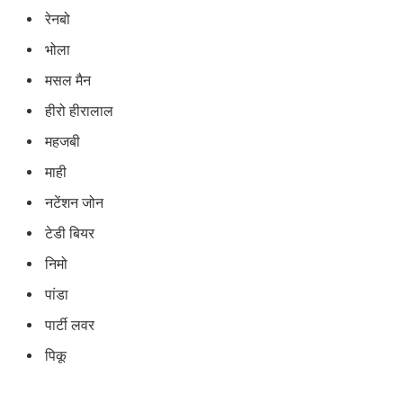
रेनबो
भोला
मसल मैन
हीरो हीरालाल
महजबी
माही
नटेंशन जोन
टेडी बियर
निमो
पांडा
पार्टी लवर
पिकू