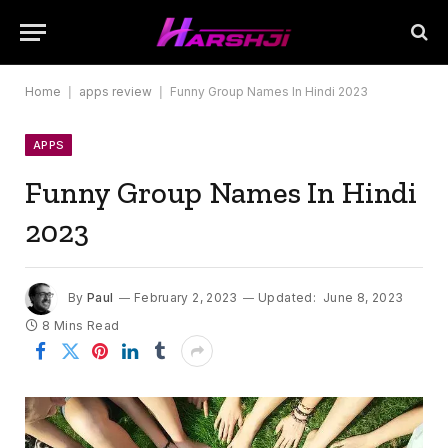
Home
|
apps review
|
Funny Group Names In Hindi 2023
APPS
Funny Group Names In Hindi
2023
By
Paul
February 2, 2023
Updated:
June 8, 2023
8 Mins Read