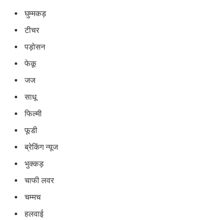
घुम्मकड़
टीचर
पड़ोसन
फेकू
जज
साधू
फिल्मी
फूडी
ब्रेकिंग न्यूज
भुक्कड़
चाफी लवर
चम्मच
हलवाई