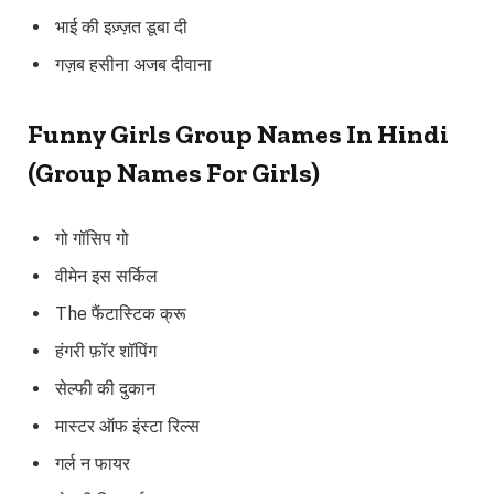
भाई की इज़्ज़त डूबा दी
गज़ब हसीना अजब दीवाना
Funny Girls Group Names In Hindi
(Group Names For Girls)
गो गॉसिप गो
वीमेन इस सर्किल
The फैंटास्टिक क्रू
हंगरी फ़ॉर शॉपिंग
सेल्फी की दुकान
मास्टर ऑफ इंस्टा रिल्स
गर्ल न फायर