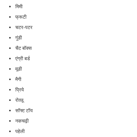
मिमी
फ्रूटी
चटर-पटर
गुंडी
चैट बॉक्स
एंग्री बर्ड
मूडी
मैगी
प्रिये
रोत्लू
सॉफ्ट टॉय
नकचढ़ी
पहेली