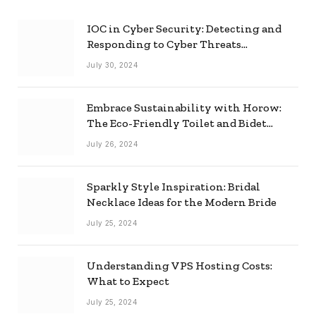
IOC in Cyber Security: Detecting and
Responding to Cyber Threats
Effectively
July 30, 2024
Embrace Sustainability with Horow:
The Eco-Friendly Toilet and Bidet
Combo
July 26, 2024
Sparkly Style Inspiration: Bridal
Necklace Ideas for the Modern Bride
July 25, 2024
Understanding VPS Hosting Costs:
What to Expect
July 25, 2024