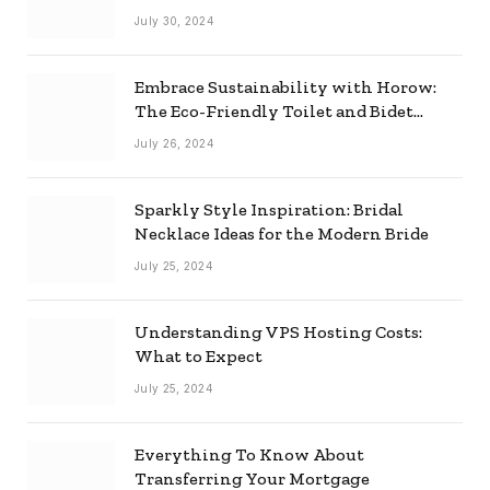
Effectively
July 30, 2024
Embrace Sustainability with Horow:
The Eco-Friendly Toilet and Bidet
Combo
July 26, 2024
Sparkly Style Inspiration: Bridal
Necklace Ideas for the Modern Bride
July 25, 2024
Understanding VPS Hosting Costs:
What to Expect
July 25, 2024
Everything To Know About
Transferring Your Mortgage