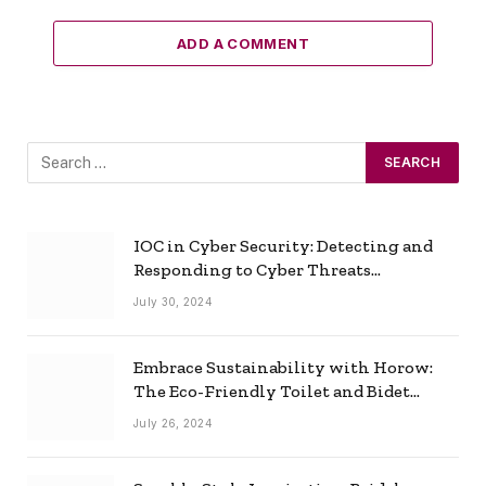
ADD A COMMENT
IOC in Cyber Security: Detecting and
Responding to Cyber Threats
Effectively
July 30, 2024
Embrace Sustainability with Horow:
The Eco-Friendly Toilet and Bidet
Combo
July 26, 2024