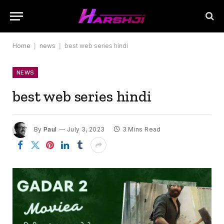
Home
|
news
|
best web series hindi
NEWS
best web series hindi
By
Paul
July 3, 2023
3 Mins Read