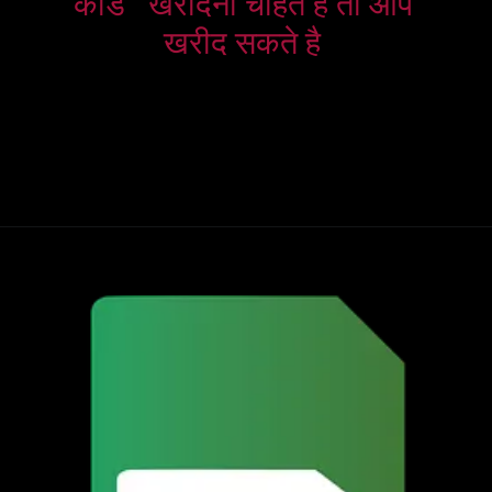
कार्ड   खरीदना चाहते है तो आप 
खरीद सकते है 
Opening
https://harshji.com/prepaid-aur-postpaid-sim-kya-ha