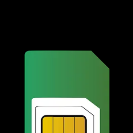
Opening
https://harshji.com/prepaid-aur-postpaid-sim-kya-ha