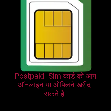
Postpaid  Sim कार्ड को आप 
ऑनलाइन या ओफ्लिने खरीद 
सकते है 