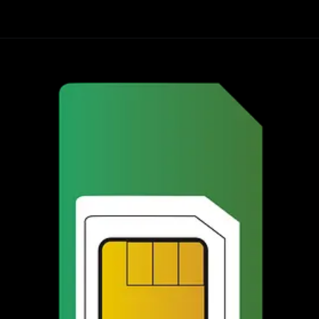
Opening
https://harshji.com/prepaid-aur-postpaid-sim-kya-ha