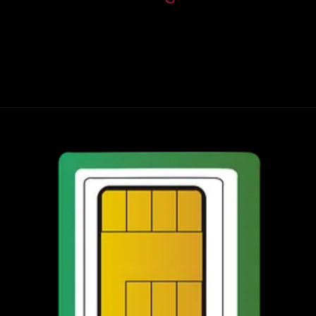
Opening
https://harshji.com/prepaid-aur-postpaid-sim-kya-ha