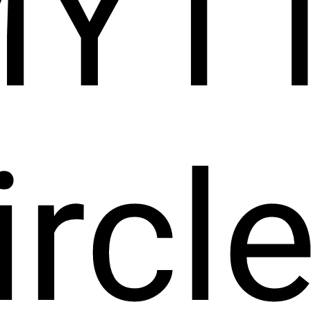
Y1
rcle