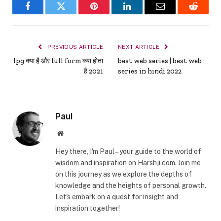
Facebook
Twitter
Pinterest
LinkedIn
Email
Reddit
PREVIOUS ARTICLE
NEXT ARTICLE
lpg क्या है और full form क्या होता
best web series | best web
है 2021
series in hindi 2022
Paul
Website
Hey there, I'm Paul – your guide to the world of
wisdom and inspiration on Harshji.com. Join me
on this journey as we explore the depths of
knowledge and the heights of personal growth.
Let's embark on a quest for insight and
inspiration together!