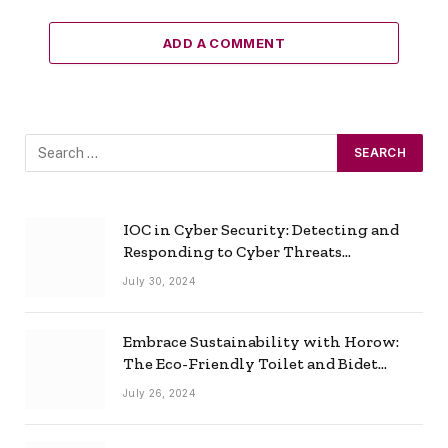
ADD A COMMENT
IOC in Cyber Security: Detecting and
Responding to Cyber Threats
Effectively
July 30, 2024
Embrace Sustainability with Horow:
The Eco-Friendly Toilet and Bidet
Combo
July 26, 2024